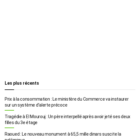
Les plus récents
Prix à la consommation : Le ministère du Commerce va instaurer
sur un système d’alerte précoce
Tragédie à El Mourouj : Un père interpellé après avoir jeté ses deux
filles du 3e étage
Raoued : Le nouveau monument à 65,5 mille dinars suscite la
polémique