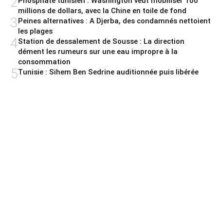
2
Phosphate tunisien : Washington veut mobiliser 100
millions de dollars, avec la Chine en toile de fond
3
Peines alternatives : A Djerba, des condamnés nettoient
les plages
4
Station de dessalement de Sousse : La direction
dément les rumeurs sur une eau impropre à la
consommation
5
Tunisie : Sihem Ben Sedrine auditionnée puis libérée