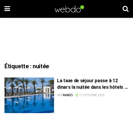
Étiquette :
nuitée
La taxe de séjour passe à 12
dinars la nuitée dans les hôtels 4
et 5 étoiles !
PAR
RAMZI
17 OCTOBRE 2023