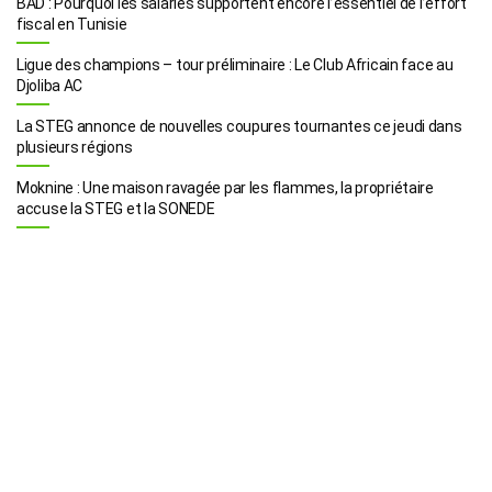
BAD : Pourquoi les salariés supportent encore l’essentiel de l’effort
fiscal en Tunisie
Ligue des champions – tour préliminaire : Le Club Africain face au
Djoliba AC
La STEG annonce de nouvelles coupures tournantes ce jeudi dans
plusieurs régions
Moknine : Une maison ravagée par les flammes, la propriétaire
accuse la STEG et la SONEDE