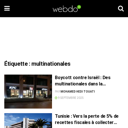
Étiquette :
multinationales
Boycott contre Israël : Des
multinationales dans la
tourmente en Tunisie et au
PAR
MOHAMED HEDI TOUATI
Moyen-Orient
9 SEPTEMBRE 2025
Tunisie : Vers la perte de 5% de
recettes fiscales à collecter