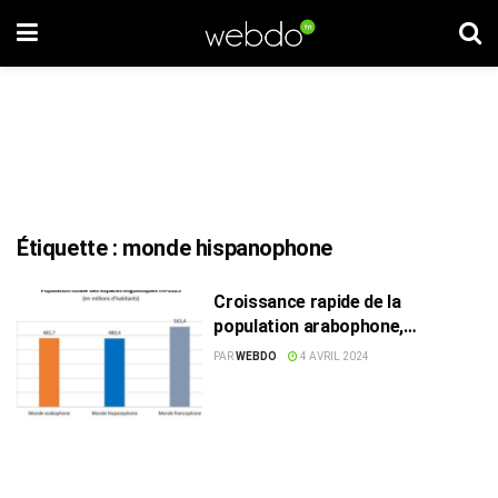
Étiquette :
monde hispanophone
Croissance rapide de la
population arabophone,
dépassant le monde
PAR
WEBDO
4 AVRIL 2024
hispanophone