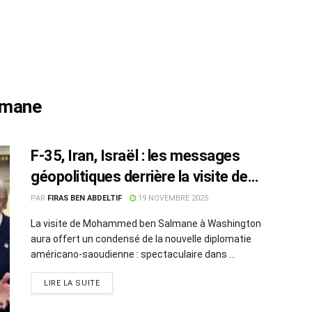
lmane
F-35, Iran, Israël : les messages
géopolitiques derrière la visite de
MBS à la Maison-Blanche
PAR
FIRAS BEN ABDELTIF
19 NOVEMBRE 2025
La visite de Mohammed ben Salmane à Washington
aura offert un condensé de la nouvelle diplomatie
américano-saoudienne : spectaculaire dans ...
LIRE LA SUITE