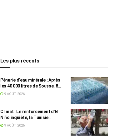
Les plus récents
Pénurie d’eau minérale : Après
les 40 000 litres de Sousse, 8
832 bouteilles saisies à Nabeul
9 AOÛT 2026
Climat : Le renforcement d’El
Niño inquiète, la Tunisie
concernée
9 AOÛT 2026