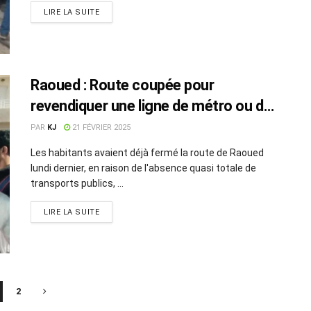
LIRE LA SUITE
Raoued : Route coupée pour
revendiquer une ligne de métro ou du
RFR
PAR
KJ
21 FÉVRIER 2025
Les habitants avaient déjà fermé la route de Raoued
lundi dernier, en raison de l'absence quasi totale de
transports publics, ...
LIRE LA SUITE
2