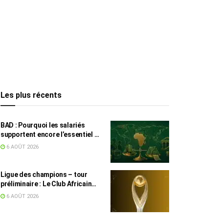
Les plus récents
BAD : Pourquoi les salariés
supportent encore l’essentiel de
l’effort fiscal en Tunisie
6 AOÛT 2026
Ligue des champions – tour
préliminaire : Le Club Africain
face au Djoliba AC
6 AOÛT 2026