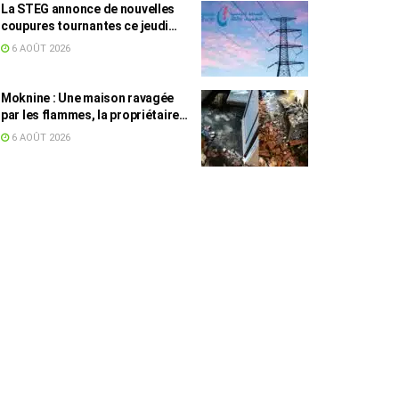
La STEG annonce de nouvelles
coupures tournantes ce jeudi
dans plusieurs régions
6 AOÛT 2026
Moknine : Une maison ravagée
par les flammes, la propriétaire
accuse la STEG et la SONEDE
6 AOÛT 2026