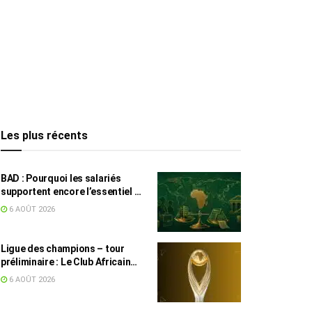
Les plus récents
BAD : Pourquoi les salariés
supportent encore l’essentiel de
l’effort fiscal en Tunisie
6 AOÛT 2026
Ligue des champions – tour
préliminaire : Le Club Africain
face au Djoliba AC
6 AOÛT 2026