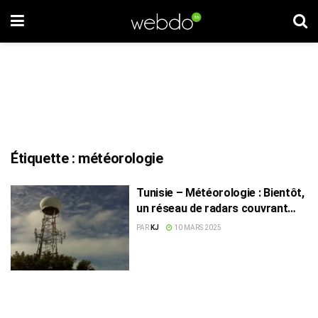
Étiquette :
météorologie
Tunisie – Météorologie : Bientôt,
un réseau de radars couvrant
tout le pays
PAR
KJ
10 MARS 2025