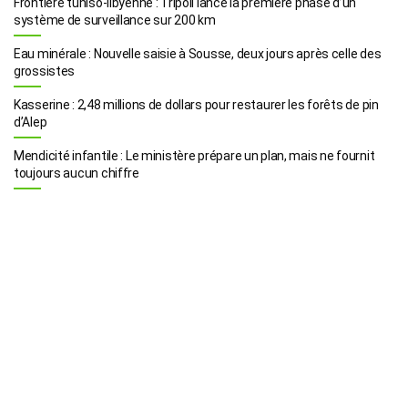
Frontière tuniso-libyenne : Tripoli lance la première phase d’un
système de surveillance sur 200 km
Eau minérale : Nouvelle saisie à Sousse, deux jours après celle des
grossistes
Kasserine : 2,48 millions de dollars pour restaurer les forêts de pin
d’Alep
Mendicité infantile : Le ministère prépare un plan, mais ne fournit
toujours aucun chiffre