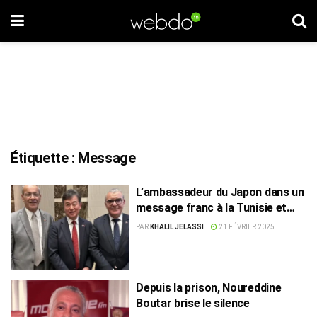
Étiquette :
Message
L’ambassadeur du Japon dans un
message franc à la Tunisie et
aux Tunisiens
PAR
KHALIL JELASSI
21 FÉVRIER 2025
Depuis la prison, Noureddine
Boutar brise le silence