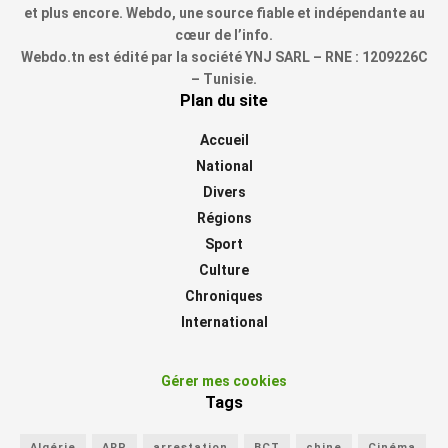
et plus encore. Webdo, une source fiable et indépendante au
cœur de l’info.
Webdo.tn est édité par la société YNJ SARL – RNE : 1209226C
– Tunisie.
Plan du site
Accueil
National
Divers
Régions
Sport
Culture
Chroniques
International
Gérer mes cookies
Tags
Algérie
ARP
arrestation
BCT
chine
Cinéma