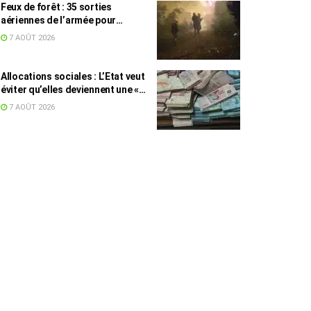
Feux de forêt : 35 sorties
aériennes de l’armée pour
appuyer les secours
7 AOÛT 2026
Allocations sociales : L’Etat veut
éviter qu’elles deviennent une «
aide au chômage »
7 AOÛT 2026