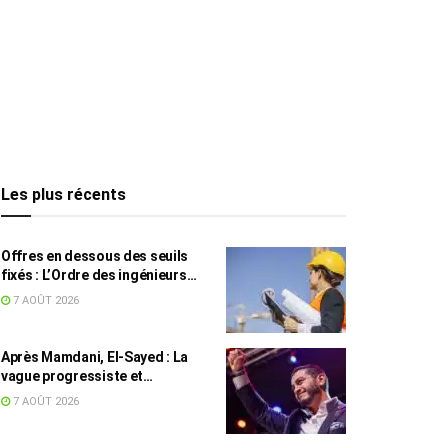
Les plus récents
Offres en dessous des seuils
fixés : L’Ordre des ingénieurs
hausse le ton
7 AOÛT 2026
Après Mamdani, El-Sayed : La
vague progressiste et
musulmane résiste à l’argent de
7 AOÛT 2026
l’AIPAC