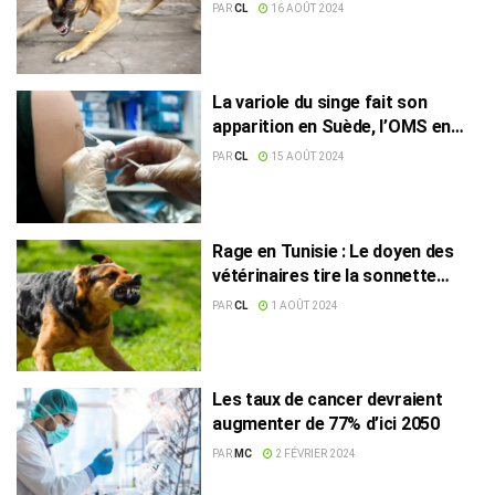
auparavant en Tunisie
PAR
CL
16 AOÛT 2024
La variole du singe fait son
apparition en Suède, l’OMS en
alerte mondiale
PAR
CL
15 AOÛT 2024
Rage en Tunisie : Le doyen des
vétérinaires tire la sonnette
d’alarme
PAR
CL
1 AOÛT 2024
Les taux de cancer devraient
augmenter de 77% d’ici 2050
PAR
MC
2 FÉVRIER 2024