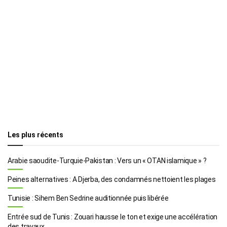
Les plus récents
Arabie saoudite-Turquie-Pakistan : Vers un « OTAN islamique » ?
Peines alternatives : A Djerba, des condamnés nettoient les plages
Tunisie : Sihem Ben Sedrine auditionnée puis libérée
Entrée sud de Tunis : Zouari hausse le ton et exige une accélération
des travaux