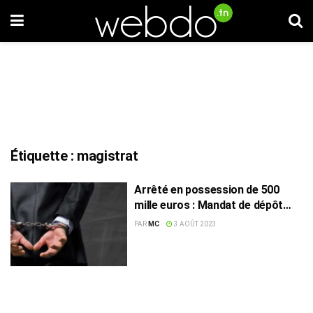
Étiquette :
magistrat
Arrêté en possession de 500
mille euros : Mandat de dépôt
contre un magistrat
PAR
MC
3 AOÛT 2023