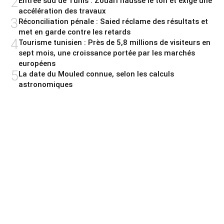
2
Entrée sud de Tunis : Zouari hausse le ton et exige une
accélération des travaux
3
Réconciliation pénale : Saied réclame des résultats et
met en garde contre les retards
4
Tourisme tunisien : Près de 5,8 millions de visiteurs en
sept mois, une croissance portée par les marchés
européens
5
La date du Mouled connue, selon les calculs
astronomiques