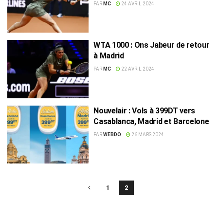
Schmiedlova au 2e tour
PAR
MC
24 AVRIL 2024
WTA 1000 : Ons Jabeur de retour
à Madrid
PAR
MC
22 AVRIL 2024
Nouvelair : Vols à 399DT vers
Casablanca, Madrid et Barcelone
PAR
WEBDO
26 MARS 2024
1
2