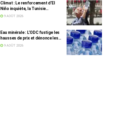
Climat : Le renforcement d’El
Niño inquiète, la Tunisie
concernée
9 AOÛT 2026
Eau minérale : L’ODC fustige les
hausses de prix et dénonce les
profiteurs de la pénurie
9 AOÛT 2026