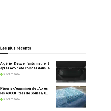
Les plus récents
Algérie : Deux enfants meurent
après avoir été coincés dans le
coffre d’une voiture
9 AOÛT 2026
Pénurie d’eau minérale : Après
les 40 000 litres de Sousse, 8
832 bouteilles saisies à Nabeul
9 AOÛT 2026