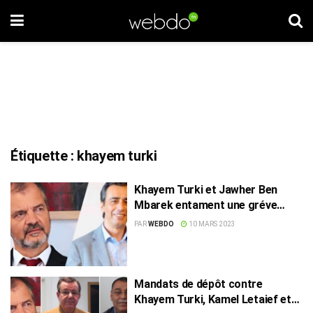
Étiquette :
khayem turki
Khayem Turki et Jawher Ben
Mbarek entament une gréve
sauvage de la faim
PAR
WEBDO
10 MARS 2023
Mandats de dépôt contre
Khayem Turki, Kamel Letaief et