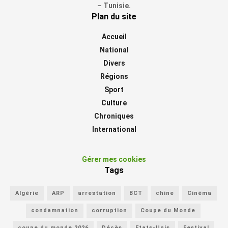
– Tunisie.
Plan du site
Accueil
National
Divers
Régions
Sport
Culture
Chroniques
International
Gérer mes cookies
Tags
Algérie
ARP
arrestation
BCT
chine
Cinéma
condamnation
corruption
Coupe du Monde
coupe du monde 2026
Décès
Etats-Unis
Festival