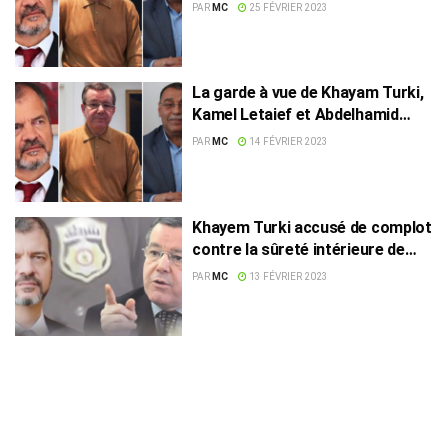
Abdelhamid Jelassi
PAR
MC
25 FÉVRIER 2023
La garde à vue de Khayam Turki,
Kamel Letaief et Abdelhamid
Jelassi prolongée
PAR
MC
14 FÉVRIER 2023
Khayem Turki accusé de complot
contre la sûreté intérieure de
l’Etat
PAR
MC
13 FÉVRIER 2023