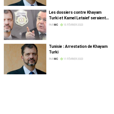
Les dossiers contre Khayam
Turki et Kamel Letaief seraient
vides !
PAR
MC
15 FÉVRIER 2023
Tunisie : Arrestation de Khayam
Turki
PAR
MC
11 FÉVRIER 2023