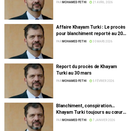
financière
PAR
MOHAMED FETHI
21 AVRIL 2026
Affaire Khayam Turki : Le procès
pour blanchiment reporté au 20
avril
PAR
MOHAMED FETHI
30 MARS 2026
Report du procès de Khayam
Turki au 30 mars
PAR
MOHAMED FETHI
5 FÉVRIER 2026
Blanchiment, conspiration…
Khayam Turki toujours au cœur
de la tourmente judiciaire
PAR
MOHAMED FETHI
7 JANVIER 2026