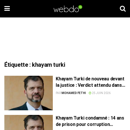
Étiquette :
khayam turki
Khayam Turki de nouveau devant
la justice : Verdict attendu dans
plusieurs affaires fiscales
PAR
MOHAMED FETHI
25 JUIN 2026
Khayam Turki condamné : 14 ans
de prison pour corruption