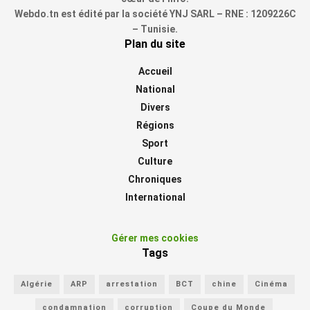
Webdo.tn est édité par la société YNJ SARL – RNE : 1209226C
– Tunisie.
Plan du site
Accueil
National
Divers
Régions
Sport
Culture
Chroniques
International
Gérer mes cookies
Tags
Algérie
ARP
arrestation
BCT
chine
Cinéma
condamnation
corruption
Coupe du Monde