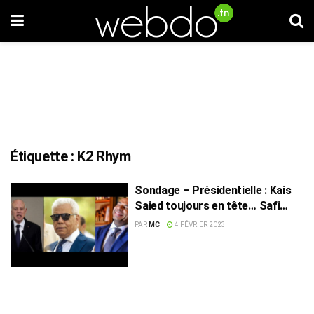
Étiquette :
K2 Rhym
Sondage – Présidentielle : Kais
Saied toujours en tête… Safi
Said et K2 Rhym sur le podium
PAR
MC
4 FÉVRIER 2023