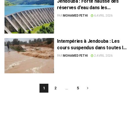
Jendouba : Forte hausse des
réserves d’eau dans les
barrages, Bouhertma proche du
PAR
MOHAMED FETHI
6 AVRIL 2026
plein
Intempéries à Jendouba : Les
cours suspendus dans toutes les
délégations
PAR
MOHAMED FETHI
2 AVRIL 2026
1
2
…
5