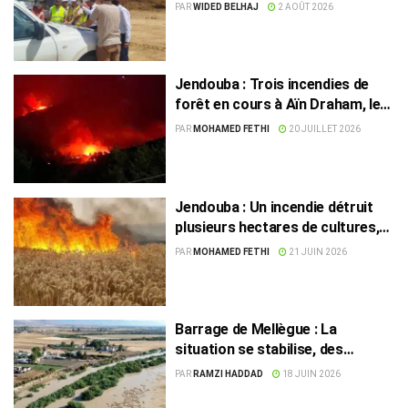
entre dans une phase décisive
PAR
WIDED BELHAJ
2 AOÛT 2026
Jendouba : Trois incendies de
forêt en cours à Aïn Draham, les
secours mobilisés
PAR
MOHAMED FETHI
20 JUILLET 2026
Jendouba : Un incendie détruit
plusieurs hectares de cultures,
deux habitations évacuées
PAR
MOHAMED FETHI
21 JUIN 2026
Barrage de Mellègue : La
situation se stabilise, des
inquiétudes demeurent autour du
PAR
RAMZI HADDAD
18 JUIN 2026
lac