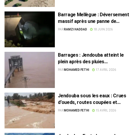
Barrage Mellègue : Déversement
massif après une panne de
vanne, alerte renforcée à
PAR
RAMZI HADDAD
18 JUIN 2026
Jendouba
Barrages : Jendouba atteint le
plein après des pluies
exceptionnelles
PAR
MOHAMED FETHI
17 AVRIL 2026
Jendouba sous les eaux : Crues
d’oueds, routes coupées et
déplacements fortement
PAR
MOHAMED FETHI
15 AVRIL 2026
perturbés