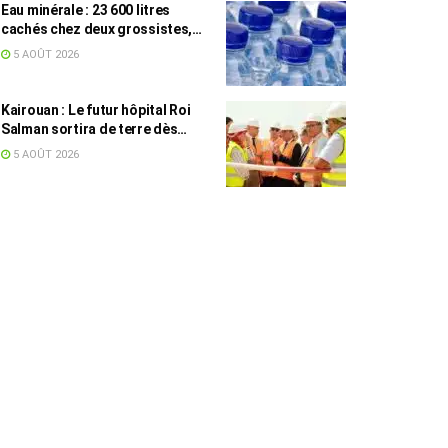
Eau minérale : 23 600 litres
cachés chez deux grossistes,
les tensions persistent
5 AOÛT 2026
Kairouan : Le futur hôpital Roi
Salman sortira de terre dès
septembre
5 AOÛT 2026