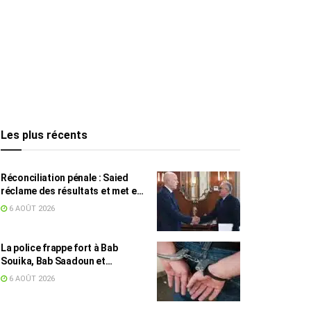
Les plus récents
Réconciliation pénale : Saied
réclame des résultats et met en
garde contre les retards
6 AOÛT 2026
La police frappe fort à Bab
Souika, Bab Saadoun et
Halfaouine : 15 individus
6 AOÛT 2026
activement recherchés arrêtés