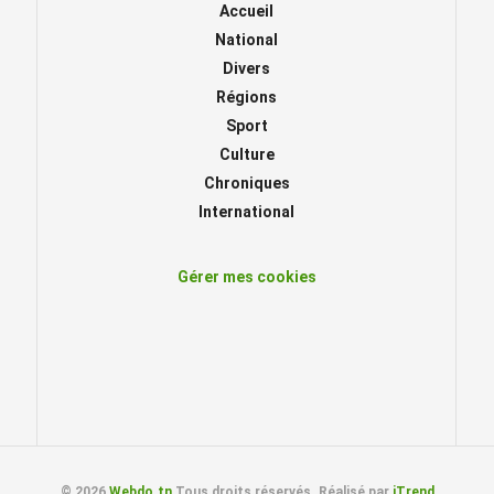
Accueil
National
Divers
Régions
Sport
Culture
Chroniques
International
Gérer mes cookies
© 2026
Webdo.tn
Tous droits réservés. Réalisé par
iTrend