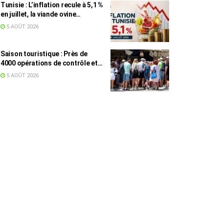
Tunisie : L’inflation recule à 5,1 %
en juillet, la viande ovine
toujours en tête des hausses
5 AOÛT 2026
(+16,7 %)
Saison touristique : Près de
4000 opérations de contrôle et
6,75 millions de dinars pour
5 AOÛT 2026
renforcer les municipalités
touristiques