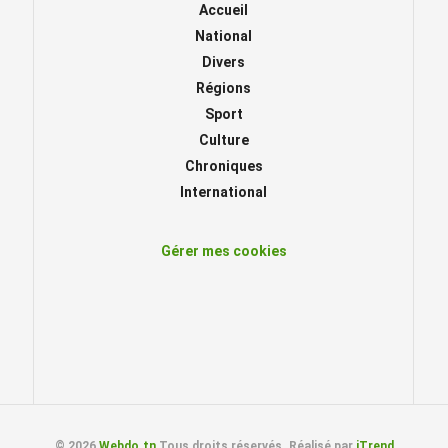
Accueil
National
Divers
Régions
Sport
Culture
Chroniques
International
Gérer mes cookies
© 2026
Webdo.tn
Tous droits réservés. Réalisé par
iTrend