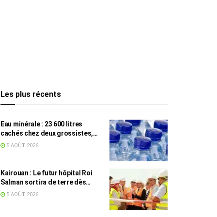
Les plus récents
Eau minérale : 23 600 litres
cachés chez deux grossistes,
les tensions persistent
5 AOÛT 2026
Kairouan : Le futur hôpital Roi
Salman sortira de terre dès
septembre
5 AOÛT 2026