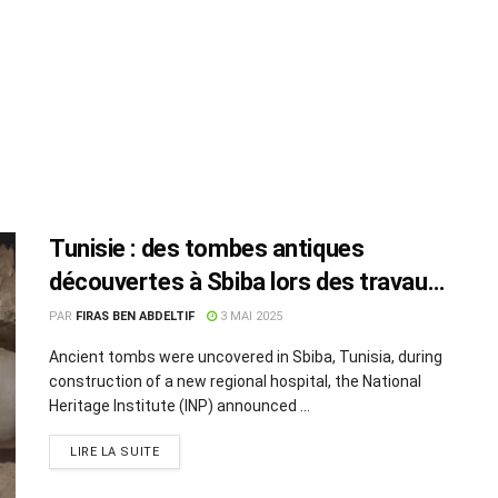
Tunisie : des tombes antiques
découvertes à Sbiba lors des travaux
d’un hôpital
PAR
FIRAS BEN ABDELTIF
3 MAI 2025
Ancient tombs were uncovered in Sbiba, Tunisia, during
construction of a new regional hospital, the National
Heritage Institute (INP) announced ...
LIRE LA SUITE