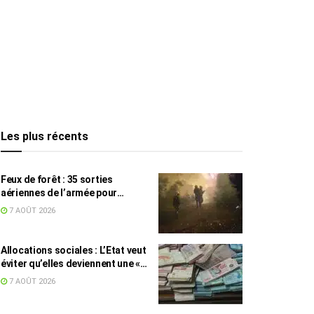
Les plus récents
Feux de forêt : 35 sorties
aériennes de l’armée pour
appuyer les secours
7 AOÛT 2026
Allocations sociales : L’Etat veut
éviter qu’elles deviennent une «
aide au chômage »
7 AOÛT 2026