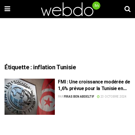
Étiquette :
inflation Tunisie
FMI : Une croissance modérée de
1,6% prévue pour la Tunisie en
2025
PAR
FIRAS BEN ABDELTIF
23 OCTOBRE 2024