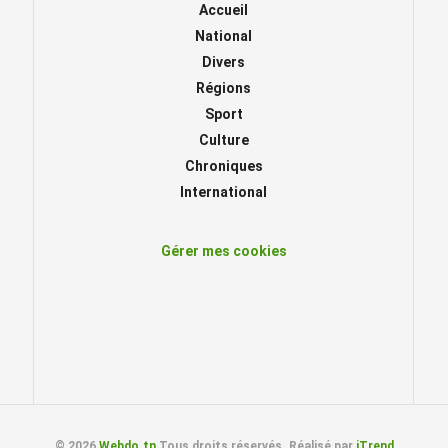
Accueil
National
Divers
Régions
Sport
Culture
Chroniques
International
Gérer mes cookies
© 2026
Webdo.tn
Tous droits réservés. Réalisé par
iTrend