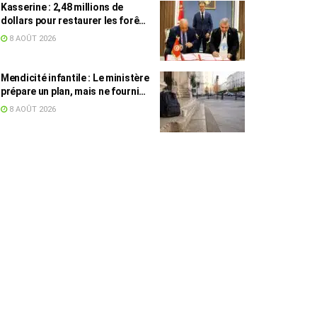
Kasserine : 2,48 millions de
dollars pour restaurer les forêts
de pin d’Alep
8 AOÛT 2026
Mendicité infantile : Le ministère
prépare un plan, mais ne fournit
toujours aucun chiffre
8 AOÛT 2026