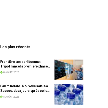
Les plus récents
Frontière tuniso-libyenne :
Tripoli lance la première phase
d’un système de surveillance sur
8 AOÛT 2026
200 km
Eau minérale : Nouvelle saisie à
Sousse, deux jours après celle
des grossistes
8 AOÛT 2026