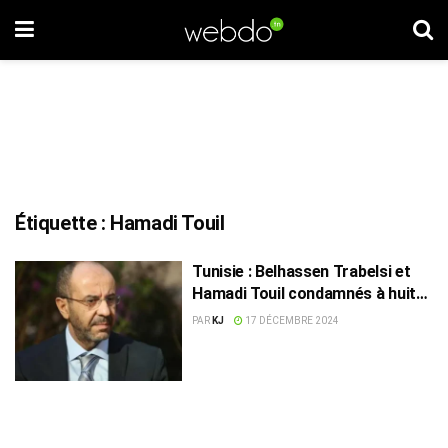
Étiquette :
Hamadi Touil
Tunisie : Belhassen Trabelsi et
Hamadi Touil condamnés à huit
ans de prison
PAR
KJ
17 DÉCEMBRE 2024