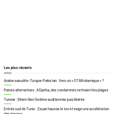
Les plus récents
Arabie saoudite-Turquie-Pakistan : Vers un « OTAN islamique » ?
Peines alternatives : A Djerba, des condamnés nettoient les plages
Tunisie : Sihem Ben Sedrine auditionnée puis libérée
Entrée sud de Tunis : Zouari hausse le ton et exige une accélération
des travaux