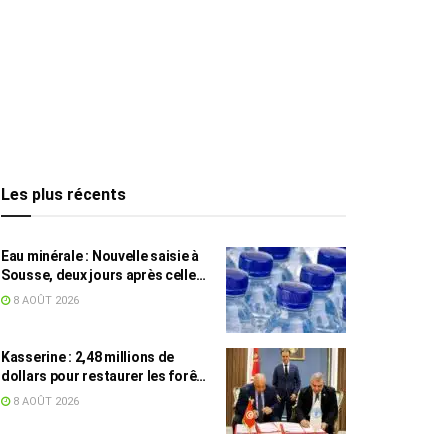
Les plus récents
Eau minérale : Nouvelle saisie à
Sousse, deux jours après celle
des grossistes
8 AOÛT 2026
Kasserine : 2,48 millions de
dollars pour restaurer les forêts
de pin d’Alep
8 AOÛT 2026