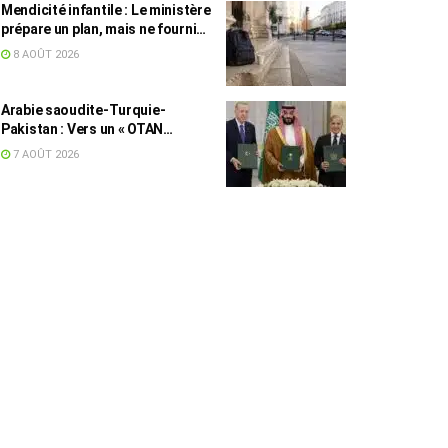
Mendicité infantile : Le ministère
prépare un plan, mais ne fournit
toujours aucun chiffre
8 AOÛT 2026
Arabie saoudite-Turquie-
Pakistan : Vers un « OTAN
islamique » ?
7 AOÛT 2026