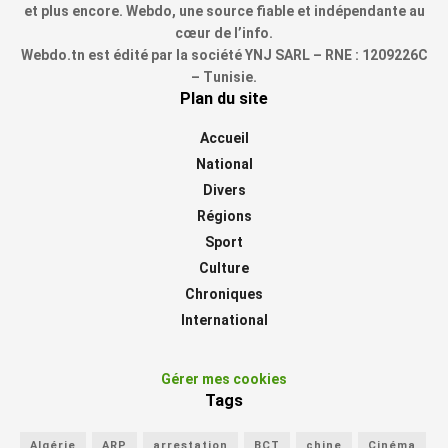
et plus encore. Webdo, une source fiable et indépendante au
cœur de l’info.
Webdo.tn est édité par la société YNJ SARL – RNE : 1209226C
– Tunisie.
Plan du site
Accueil
National
Divers
Régions
Sport
Culture
Chroniques
International
Gérer mes cookies
Tags
Algérie
ARP
arrestation
BCT
chine
Cinéma