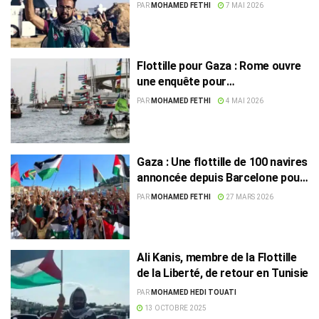
comité de pilotage de la flottille «
PAR
MOHAMED FETHI
7 MAI 2026
Soumoud »
Flottille pour Gaza : Rome ouvre
une enquête pour
“séquestration”
PAR
MOHAMED FETHI
4 MAI 2026
Gaza : Une flottille de 100 navires
annoncée depuis Barcelone pour
briser le blocus
PAR
MOHAMED FETHI
27 MARS 2026
Ali Kanis, membre de la Flottille
de la Liberté, de retour en Tunisie
PAR
MOHAMED HEDI TOUATI
13 OCTOBRE 2025