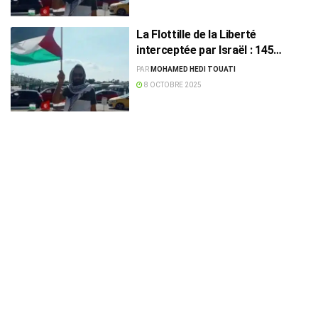
La Flottille de la Liberté
interceptée par Israël : 145
activistes arrêtés dont le
PAR
MOHAMED HEDI TOUATI
Tunisien Ali Kanis
8 OCTOBRE 2025