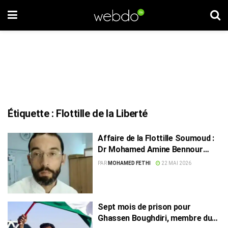
Étiquette :
Flottille de la Liberté
Affaire de la Flottille Soumoud :
Dr Mohamed Amine Bennour
remis en liberté
PAR
MOHAMED FETHI
22 MAI 2026
Sept mois de prison pour
Ghassen Boughdiri, membre du