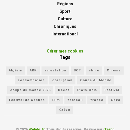
Régions
Sport
Culture
Chroniques
International
Gérer mes cookies
Tags
Algérie
ARP
arrestation
BCT
chine
Cinéma
condamnation
corruption
Coupe du Monde
coupe du monde 2026
Décès
Etats-Unis
Festival
Festival de Cannes
Film
football
france
Gaza
Grève
© 2026
Webdo.tn
Tous droits réservés. Réalisé par
iTrend