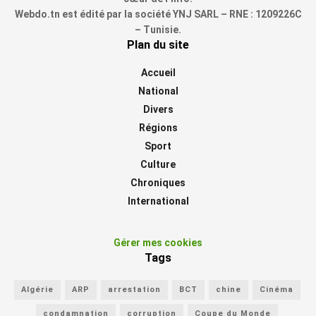
Webdo.tn est édité par la société YNJ SARL – RNE : 1209226C
– Tunisie.
Plan du site
Accueil
National
Divers
Régions
Sport
Culture
Chroniques
International
Gérer mes cookies
Tags
Algérie
ARP
arrestation
BCT
chine
Cinéma
condamnation
corruption
Coupe du Monde