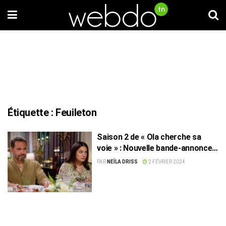
Étiquette :
Feuileton
Saison 2 de « Ola cherche sa
voie » : Nouvelle bande-annonce
avec Hend Sabry et Dhafer
PAR
NEÏLA DRISS
2 FÉVRIER 2024
L’Abidine