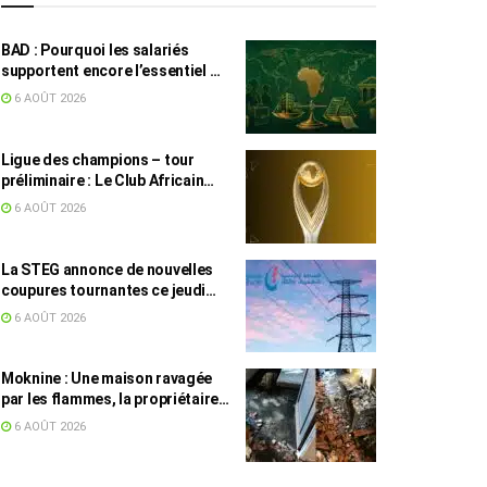
BAD : Pourquoi les salariés
supportent encore l’essentiel de
l’effort fiscal en Tunisie
6 AOÛT 2026
Ligue des champions – tour
préliminaire : Le Club Africain
face au Djoliba AC
6 AOÛT 2026
La STEG annonce de nouvelles
coupures tournantes ce jeudi
dans plusieurs régions
6 AOÛT 2026
Moknine : Une maison ravagée
par les flammes, la propriétaire
accuse la STEG et la SONEDE
6 AOÛT 2026