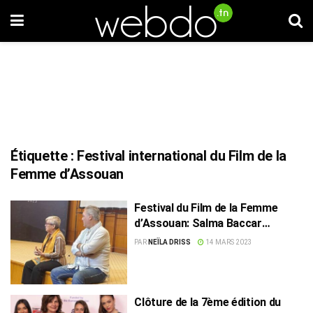
Étiquette :
Festival international du Film de la
Femme d’Assouan
Festival du Film de la Femme
d’Assouan: Salma Baccar
raconte comment elle fait ses
PAR
NEÏLA DRISS
14 MARS 2023
castings et choisit ses acteurs
Clôture de la 7ème édition du