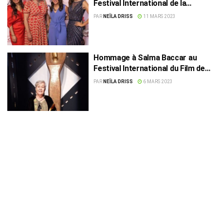
Festival International de la
Femme d’Assouan
PAR
NEÏLA DRISS
11 MARS 2023
Hommage à Salma Baccar au
Festival International du Film de
la Femme d’Assouan
PAR
NEÏLA DRISS
6 MARS 2023