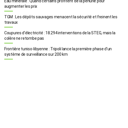
Eau minérale : Quand certains profitent de la pénurie pour
augmenter les prix
TGM : Les dépôts sauvages menacent la sécurité et freinent les
travaux
Coupures d’électricité : 18.294 interventions de la STEG, mais la
colère ne retombe pas
Frontière tuniso-libyenne : Tripoli lance la première phase d’un
système de surveillance sur 200 km