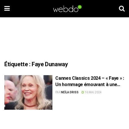
Étiquette :
Faye Dunaway
Cannes Classics 2024 – « Faye » :
Un hommage émouvant à une
icône du cinéma
PAR
NEÏLA DRISS
16 MAI 2024