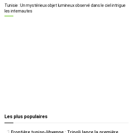
Tunisie : Un mystérieux objet lumineux observé dans le ciel intrigue
les internautes
Les plus populaires
Frontière tuniso-libyenne : Tripoli lance la première