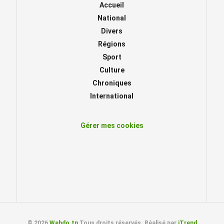
Accueil
National
Divers
Régions
Sport
Culture
Chroniques
International
Gérer mes cookies
© 2026
Webdo.tn
Tous droits réservés. Réalisé par
iTrend