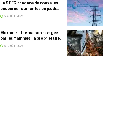
La STEG annonce de nouvelles
coupures tournantes ce jeudi
dans plusieurs régions
6 AOÛT 2026
Moknine : Une maison ravagée
par les flammes, la propriétaire
accuse la STEG et la SONEDE
6 AOÛT 2026