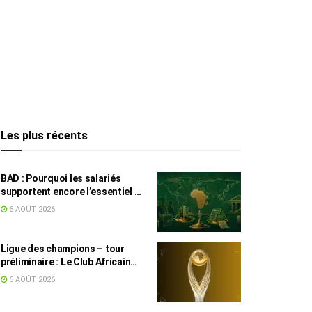
Les plus récents
BAD : Pourquoi les salariés
supportent encore l’essentiel de
l’effort fiscal en Tunisie
6 AOÛT 2026
Ligue des champions – tour
préliminaire : Le Club Africain
face au Djoliba AC
6 AOÛT 2026