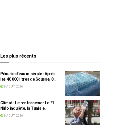
Les plus récents
Pénurie d’eau minérale : Après
les 40 000 litres de Sousse, 8
832 bouteilles saisies à Nabeul
9 AOÛT 2026
Climat : Le renforcement d’El
Niño inquiète, la Tunisie
concernée
9 AOÛT 2026