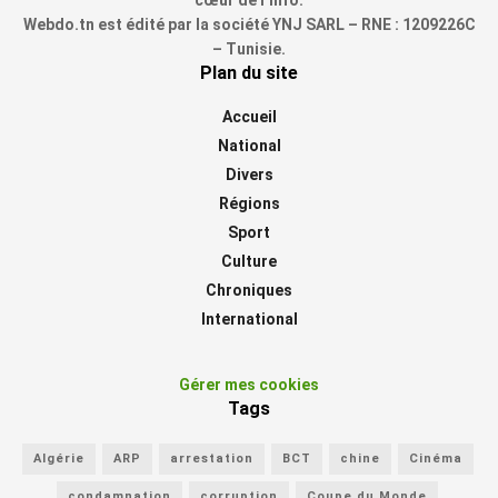
Webdo.tn est édité par la société YNJ SARL – RNE : 1209226C
– Tunisie.
Plan du site
Accueil
National
Divers
Régions
Sport
Culture
Chroniques
International
Gérer mes cookies
Tags
Algérie
ARP
arrestation
BCT
chine
Cinéma
condamnation
corruption
Coupe du Monde