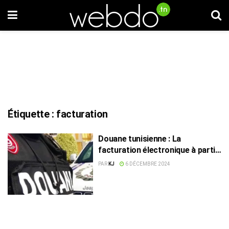
Étiquette :
facturation
Douane tunisienne : La
facturation électronique à partir
de 2025
PAR
KJ
6 DÉCEMBRE 2024