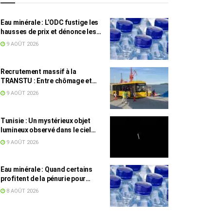
Eau minérale : L’ODC fustige les
hausses de prix et dénonce les
profiteurs de la pénurie
9 AOÛT 2026
Recrutement massif à la
TRANSTU : Entre chômage et
masse salariale, le difficile
9 AOÛT 2026
équilibre tunisien
Tunisie : Un mystérieux objet
lumineux observé dans le ciel
intrigue les internautes
9 AOÛT 2026
Eau minérale : Quand certains
profitent de la pénurie pour
augmenter les prix
8 AOÛT 2026