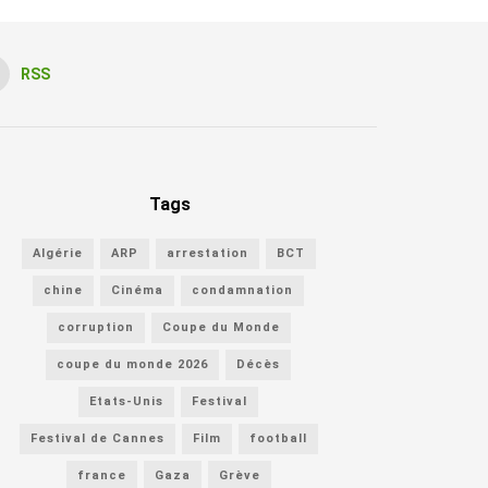
RSS
Tags
Algérie
ARP
arrestation
BCT
chine
Cinéma
condamnation
corruption
Coupe du Monde
coupe du monde 2026
Décès
Etats-Unis
Festival
Festival de Cannes
Film
football
france
Gaza
Grève