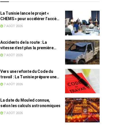
La Tunisie lance le projet «
CHEMS » pour accélérer l’accès
des PME à l’énergie solaire
7 AOÛT 2026
Accidents de la route : La
vitesse n’est plus la première
cause, mais reste la plus
7 AOÛT 2026
meurtrière
Vers une refonte du Code du
travail : La Tunisie prépare une
législation adaptée au
7 AOÛT 2026
télétravail et à l’économie des
plateformes
La date du Mouled connue,
selon les calculs astronomiques
7 AOÛT 2026