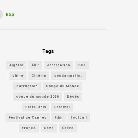
RSS
Tags
Algérie
ARP
arrestation
BCT
chine
Cinéma
condamnation
corruption
Coupe du Monde
coupe du monde 2026
Décès
Etats-Unis
Festival
Festival de Cannes
Film
football
france
Gaza
Grève