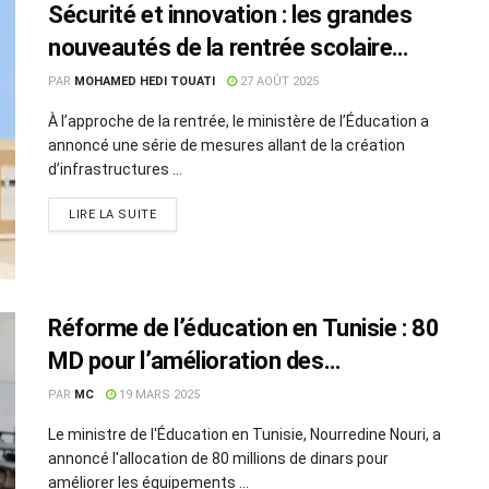
Sécurité et innovation : les grandes
nouveautés de la rentrée scolaire
2025 en Tunisie
PAR
MOHAMED HEDI TOUATI
27 AOÛT 2025
À l’approche de la rentrée, le ministère de l’Éducation a
annoncé une série de mesures allant de la création
d’infrastructures ...
LIRE LA SUITE
Réforme de l’éducation en Tunisie : 80
MD pour l’amélioration des
équipements scolaires
PAR
MC
19 MARS 2025
Le ministre de l'Éducation en Tunisie, Nourredine Nouri, a
annoncé l'allocation de 80 millions de dinars pour
améliorer les équipements ...