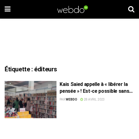
Étiquette :
éditeurs
Kais Saied appelle à « libérer la
pensée » ! Est-ce possible sans
livres ?
PAR
WEBDO
28 AVRIL 2023