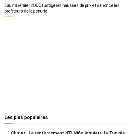
Eau minérale : L’ODC fustige les hausses de prix et dénonce les
profiteurs de la pénurie
Les plus populaires
Climat : Le renforcement d’El Niño inquiète, la Tunisie