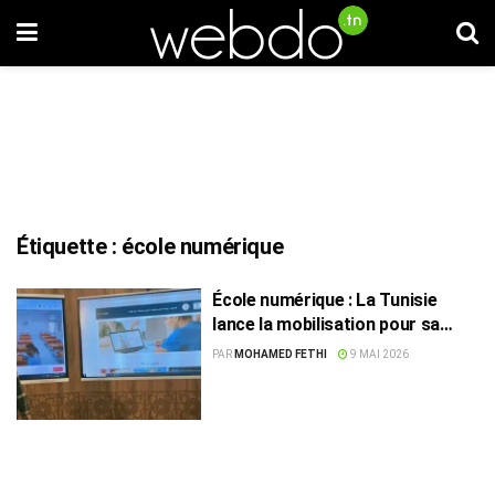
Étiquette :
école numérique
École numérique : La Tunisie
lance la mobilisation pour sa
future plateforme éducative
PAR
MOHAMED FETHI
9 MAI 2026