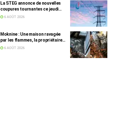
La STEG annonce de nouvelles
coupures tournantes ce jeudi
dans plusieurs régions
6 AOÛT 2026
Moknine : Une maison ravagée
par les flammes, la propriétaire
accuse la STEG et la SONEDE
6 AOÛT 2026