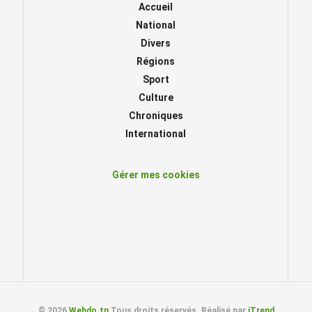
Accueil
National
Divers
Régions
Sport
Culture
Chroniques
International
Gérer mes cookies
© 2026
Webdo.tn
Tous droits réservés. Réalisé par
iTrend