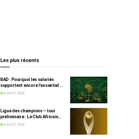
Les plus récents
BAD : Pourquoi les salariés
supportent encore l’essentiel de
l’effort fiscal en Tunisie
6 AOÛT 2026
Ligue des champions – tour
préliminaire : Le Club Africain
face au Djoliba AC
6 AOÛT 2026