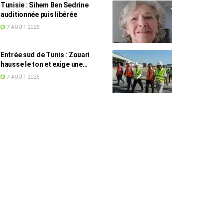
Tunisie : Sihem Ben Sedrine
auditionnée puis libérée
7 AOÛT 2026
Entrée sud de Tunis : Zouari
hausse le ton et exige une
accélération des travaux
7 AOÛT 2026