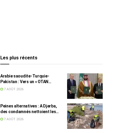
Les plus récents
Arabie saoudite-Turquie-
Pakistan : Vers un « OTAN
islamique » ?
7 AOÛT 2026
Peines alternatives : A Djerba,
des condamnés nettoient les
plages
7 AOÛT 2026