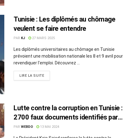
Tunisie : Les diplômés au chômage
veulent se faire entendre
PAR
KJ
27 MARS 2025
Les diplômés universitaires au chômage en Tunisie
prévoient une mobilisation nationale les 8 et 9 avril pour
revendiquer l'emploi. Découvrez ...
LIRE LA SUITE
Lutte contre la corruption en Tunisie :
2700 faux documents identifiés par
Kais Saied
PAR
WEBDO
13 MAI 2024
Le Président Kais Saied renforce la lutte contre la