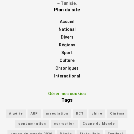
– Tunisie.
Plan du site
Accueil
National
Divers
Régions
Sport
Culture
Chroniques
International
Gérer mes cookies
Tags
Algérie
ARP
arrestation
BCT
chine
Cinéma
condamnation
corruption
Coupe du Monde
coupe du monde 2026
Décès
Etats-Unis
Festival