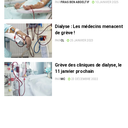
pharmaciens et dialyses
PAR
FIRAS BEN ABDELTIF
10 JANVIER 2025
Dialyse : Les médecins menacent
de grève !
PAR
CL
25 JANVIER 2023
Grève des cliniques de dialyse, le
11 janvier prochain
PAR
MC
23 DÉCEMBRE 2022