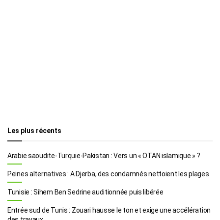
Les plus récents
Arabie saoudite-Turquie-Pakistan : Vers un « OTAN islamique » ?
Peines alternatives : A Djerba, des condamnés nettoient les plages
Tunisie : Sihem Ben Sedrine auditionnée puis libérée
Entrée sud de Tunis : Zouari hausse le ton et exige une accélération
des travaux