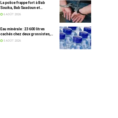
La police frappe fort à Bab
Souika, Bab Saadoun et
Halfaouine : 15 individus
6 AOÛT 2026
activement recherchés arrêtés
Eau minérale : 23 600 litres
cachés chez deux grossistes,
les tensions persistent
5 AOÛT 2026