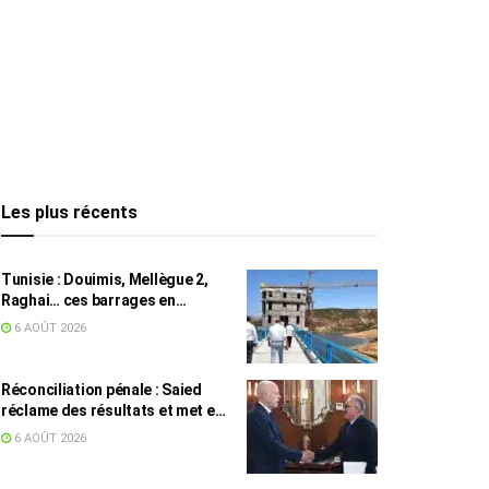
Les plus récents
Tunisie : Douimis, Mellègue 2,
Raghai… ces barrages en
construction qui pourraient
6 AOÛT 2026
changer la donne hydraulique
Réconciliation pénale : Saied
réclame des résultats et met en
garde contre les retards
6 AOÛT 2026