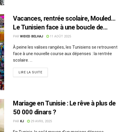
Vacances, rentrée scolaire, Mouled…
Le Tunisien face à une boucle de
dépenses !
PAR
WIDED BELHAJ
11 AOÛT 2025
À peine les valises rangées, les Tunisiens se retrouvent
face à une nouvelle course aux dépenses : la rentrée
scolaire. ...
LIRE LA SUITE
Mariage en Tunisie : Le rêve à plus de
50 000 dinars ?
PAR
KJ
29 AVRIL 2025
En Tunisie, le coût moyen d’un mariage dépasse