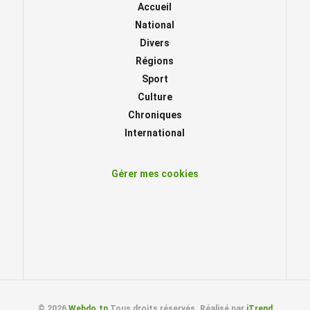
Accueil
National
Divers
Régions
Sport
Culture
Chroniques
International
Gérer mes cookies
© 2026
Webdo.tn
Tous droits réservés. Réalisé par
iTrend