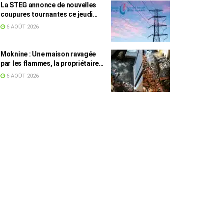
La STEG annonce de nouvelles
coupures tournantes ce jeudi
dans plusieurs régions
6 AOÛT 2026
Moknine : Une maison ravagée
par les flammes, la propriétaire
accuse la STEG et la SONEDE
6 AOÛT 2026