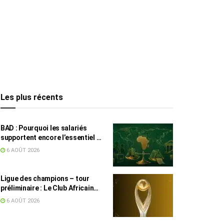
Les plus récents
BAD : Pourquoi les salariés
supportent encore l’essentiel de
l’effort fiscal en Tunisie
6 AOÛT 2026
Ligue des champions – tour
préliminaire : Le Club Africain
face au Djoliba AC
6 AOÛT 2026