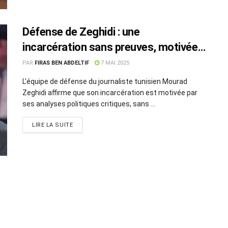
Défense de Zeghidi : une
incarcération sans preuves, motivée
par ses opinions critiques
PAR
FIRAS BEN ABDELTIF
7 MAI 2025
L'équipe de défense du journaliste tunisien Mourad
Zeghidi affirme que son incarcération est motivée par
ses analyses politiques critiques, sans ...
LIRE LA SUITE