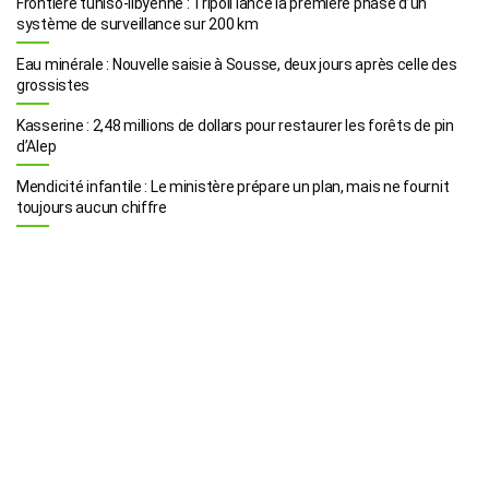
Frontière tuniso-libyenne : Tripoli lance la première phase d’un
système de surveillance sur 200 km
Eau minérale : Nouvelle saisie à Sousse, deux jours après celle des
grossistes
Kasserine : 2,48 millions de dollars pour restaurer les forêts de pin
d’Alep
Mendicité infantile : Le ministère prépare un plan, mais ne fournit
toujours aucun chiffre