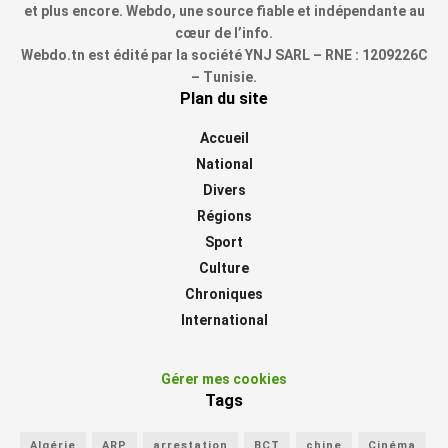
et plus encore. Webdo, une source fiable et indépendante au
cœur de l’info.
Webdo.tn est édité par la société YNJ SARL – RNE : 1209226C
– Tunisie.
Plan du site
Accueil
National
Divers
Régions
Sport
Culture
Chroniques
International
Gérer mes cookies
Tags
Algérie
ARP
arrestation
BCT
chine
Cinéma